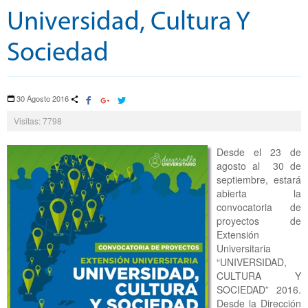
Universidad, Cultura Y
Sociedad
30 Agosto 2016
Visitas: 7798
Desde el 23 de
agosto al 30 de
septiembre, estará
abierta la
convocatoria de
proyectos de
Extensión
Universitaria
“UNIVERSIDAD,
CULTURA Y
SOCIEDAD” 2016.
Desde la Dirección