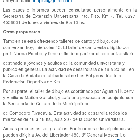
arteyrecreació
nunpjsb@gmail.com
.
Las bases e informes pueden consultarse personalmente en la
Secretaría de Extensión Universitaria, 4to. Piso, Km 4. Tel. 0297-
4558031 de lunes a viernes de 9 a 13 hs.
Otras propuestas
También se está ofreciendo talleres de canto y dibujo, que
comienzan hoy, miércoles 15. El taller de canto está dirigido por
prof. Norma Pombo, y tiene el fin de organizar el coro universitario
destinado a jóvenes y adultos de la comunidad universitaria y
público en general. La actividad se desarrollará de 18 a 20 hs., en
la Casa de Andalucía, ubicado sobre Los Búlgaros -frente a
Federación Deportiva de Km.
Por su parte, el taller de dibujo es coordinado por Agustin Huberty
y Emiliano Maitén Gunckel, y será una propuesta en conjunto con
la Secretaría de Cultura de la Municipalidad
de Comodoro Rivadavia. Esta actividad se desarrolla todos los
miércoles de 16 a 18 hs., aula 207 de la Ciudad Universitaria.
Ambas propuestas son gratuitos. Por informes e inscripciones se
pueden dirigir a Av. del Libertador 480, Bº General Mosconi, o