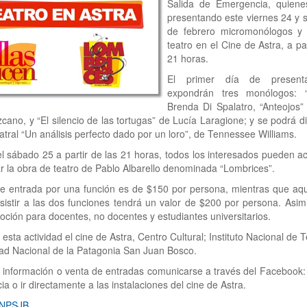
Salida de Emergencia, quiene
presentando este viernes 24 y 
de febrero micromonólogos y
teatro en el Cine de Astra, a par
21 horas.
El primer día de present
expondrán tres monólogos: 
Brenda Di Spalatro, “Anteojos”
cano, y “El silencio de las tortugas” de Lucía Laragione; y se podrá di
eatral “Un análisis perfecto dado por un loro”, de Tennessee Williams.
l sábado 25 a partir de las 21 horas, todos los interesados pueden a
r la obra de teatro de Pablo Albarello denominada “Lombrices”.
de entrada por una función es de $150 por persona, mientras que aq
sistir a las dos funciones tendrá un valor de $200 por persona. Asi
ción para docentes, no docentes y estudiantes universitarios.
esta actividad el cine de Astra, Centro Cultural; Instituto Nacional de T
ad Nacional de la Patagonia San Juan Bosco.
información o venta de entradas comunicarse a través del Facebook:
a o ir directamente a las instalaciones del cine de Astra.
UNPSJB