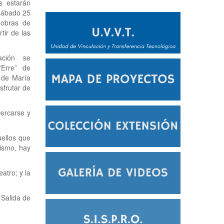
s estarán
sábado 25
 obras de
tir de las
ación se
“Erre” de
 de María
sfrutar de
cercarse y
uellos que
mismo, hay
eatro; y la
 Salida de