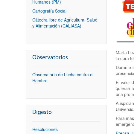
Humanos (PM)
Cartografía Social
Cátedra libre de Agricultura, Salud
y Alimentación (CALIASA)
Marta Lez
Observatorios
la obra t
Durante e
presencia
Observatorio de Lucha contra el
Hambre
El valor 
quieran a
una promo
Auspician 
Universid
Digesto
Para más 
emergenci
Resoluciones
Prensa 