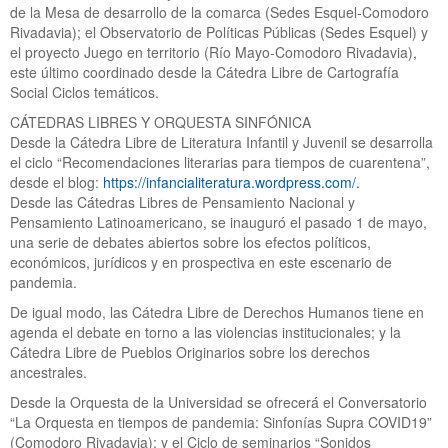
de la Mesa de desarrollo de la comarca (Sedes Esquel-Comodoro
Rivadavia); el Observatorio de Políticas Públicas (Sedes Esquel) y
el proyecto Juego en territorio (Río Mayo-Comodoro Rivadavia),
este último coordinado desde la Cátedra Libre de Cartografía
Social Ciclos temáticos.
CÁTEDRAS LIBRES Y ORQUESTA SINFÓNICA
Desde la Cátedra Libre de Literatura Infantil y Juvenil se desarrolla
el ciclo “Recomendaciones literarias para tiempos de cuarentena”,
desde el blog:
https://infancialiteratura.wordpress.com/.
Desde las Cátedras Libres de Pensamiento Nacional y
Pensamiento Latinoamericano, se inauguró el pasado 1 de mayo,
una serie de debates abiertos sobre los efectos políticos,
económicos, jurídicos y en prospectiva en este escenario de
pandemia.
De igual modo, las Cátedra Libre de Derechos Humanos tiene en
agenda el debate en torno a las violencias institucionales; y la
Cátedra Libre de Pueblos Originarios sobre los derechos
ancestrales.
Desde la Orquesta de la Universidad se ofrecerá el Conversatorio
“La Orquesta en tiempos de pandemia: Sinfonías Supra COVID19”
(Comodoro Rivadavia); y el Ciclo de seminarios “Sonidos