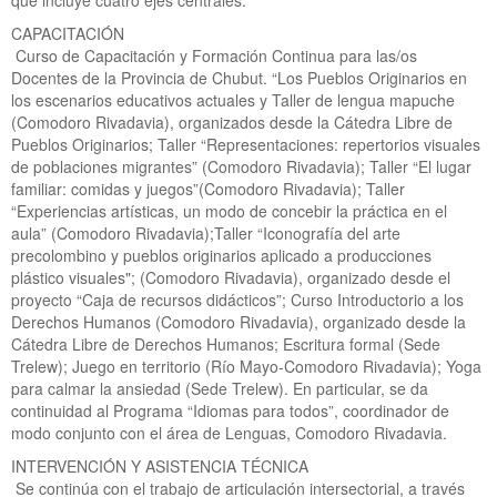
que incluye cuatro ejes centrales:
CAPACITACIÓN
Curso de Capacitación y Formación Continua para las/os
Docentes de la Provincia de Chubut. “Los Pueblos Originarios en
los escenarios educativos actuales y Taller de lengua mapuche
(Comodoro Rivadavia), organizados desde la Cátedra Libre de
Pueblos Originarios; Taller “Representaciones: repertorios visuales
de poblaciones migrantes” (Comodoro Rivadavia); Taller “El lugar
familiar: comidas y juegos”(Comodoro Rivadavia); Taller
“Experiencias artísticas, un modo de concebir la práctica en el
aula” (Comodoro Rivadavia);Taller “Iconografía del arte
precolombino y pueblos originarios aplicado a producciones
plástico visuales"; (Comodoro Rivadavia), organizado desde el
proyecto “Caja de recursos didácticos”; Curso Introductorio a los
Derechos Humanos (Comodoro Rivadavia), organizado desde la
Cátedra Libre de Derechos Humanos; Escritura formal (Sede
Trelew); Juego en territorio (Río Mayo-Comodoro Rivadavia); Yoga
para calmar la ansiedad (Sede Trelew). En particular, se da
continuidad al Programa “Idiomas para todos”, coordinador de
modo conjunto con el área de Lenguas, Comodoro Rivadavia.
INTERVENCIÓN Y ASISTENCIA TÉCNICA
Se continúa con el trabajo de articulación intersectorial, a través