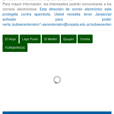
Para mayor información, los interesados podrán comunicarse a los
correos electrónicos:
Esta dirección de correo electrónico está
protegida contra spambots. Usted necesita tener Javascript
activado para poder
verla.
/subsecextension">
secextension@unpata.edu.ar
/subsecextens
El Hoyo
Lago Puelo
El Maitén
Epuyen
Cholila
FORMARNOS