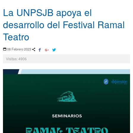
La UNPSJB apoya el
desarrollo del Festival Ramal
Teatro
08 Febrero 2023
Visitas: 4906